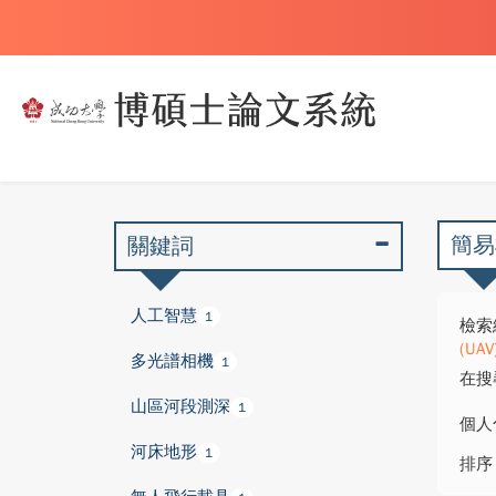
簡易
關鍵詞
人工智慧
1
檢索
(UAV
多光譜相機
1
在搜
山區河段測深
1
個人
河床地形
1
排序