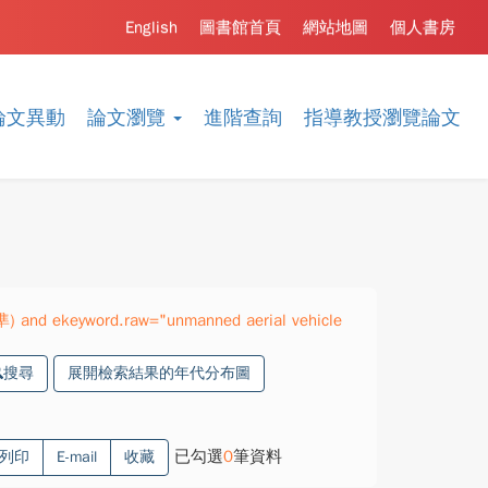
English
圖書館首頁
網站地圖
個人書房
論文異動
論文瀏覽
進階查詢
指導教授瀏覽論文
準) and ekeyword.raw="unmanned aerial vehicle
搜尋
展開檢索結果的年代分布圖
已勾選
0
筆資料
列印
E-mail
收藏