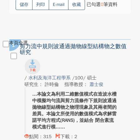
已勾選
0
筆資料
儲存
列印
E-mail
收藏
本頁全選
1
剪力流中規則波通過拋物線型結構物之數值
研究
/
水利及海洋工程學系
/100/ 碩士
研究生： 許時倫
指導教授：
蕭士俊
本論文為利用二維數值模式在造波水槽
中模擬均勻流與剪力流條件下規則波通過
拋物線型結構物之物理現象及其兩者間的
差異。本論文所使用的數值模式為求解雷
諾平均方程式(RANS)，並結合 閉合紊流
模式進行模...
點閱：315
下載：2