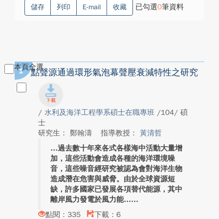
已勾選
0
筆資料
儲存
列印
E-mail
收藏
本頁全選
1
點聲源通過環形氣泡幕聲壓衰減特性之研究
/
水利及海洋工程學系碩士在職專班
/104/ 碩
士
研究生： 鄭翰濤
指導教授：
黃清哲
過去數十年來各式各樣海中活動大量增
加，這些活動會造成各種的海洋環境噪
音，這些噪音經研究被認為會對海洋生物
造成潛在危害與威脅。由於全球資源短
缺，許多國家已發展各項替代能源，其中
離岸風力發電於風力能...
點閱：335
下載：6