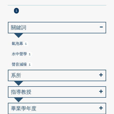
1
關鍵詞
氣泡幕
1
水中聲學
1
聲音減噪
1
系所
指導教授
畢業學年度