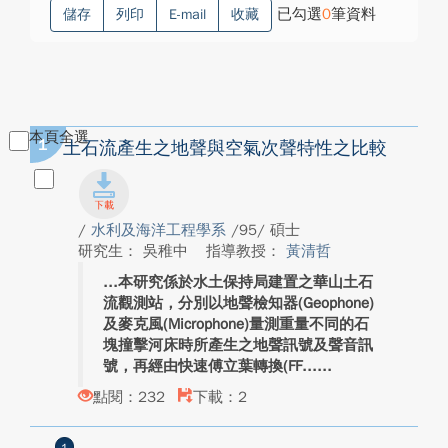
已勾選
0
筆資料
儲存
列印
E-mail
收藏
本頁全選
1
土石流產生之地聲與空氣次聲特性之比較
/
水利及海洋工程學系
/95/ 碩士
研究生： 吳稚中
指導教授：
黃清哲
本研究係於水土保持局建置之華山土石
流觀測站，分別以地聲檢知器(Geophone)
及麥克風(Microphone)量測重量不同的石
塊撞擊河床時所產生之地聲訊號及聲音訊
號，再經由快速傅立葉轉換(FF...
點閱：232
下載：2