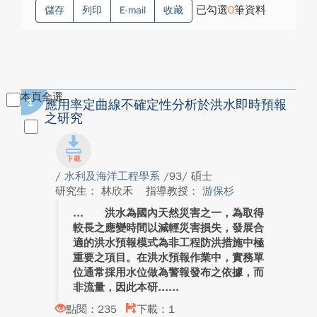
已勾選
0
筆資料
儲存
列印
E-mail
收藏
本頁全選
1
應用率定曲線不確定性分析於洪水即時預報
之研究
/
水利及海洋工程學系
/93/ 碩士
研究生： 林欣禾
指導教授：
游保杉
洪水為國內天然災害之一，為取得
較長之應變時間以減輕災害損失，發展合
適的洪水預報模式為非工程防洪措施中極
重要之項目。在洪水預報作業中，實務單
位通常採用水位做為警報發布之依據，而
非流量，因此本研...
點閱：235
下載：1