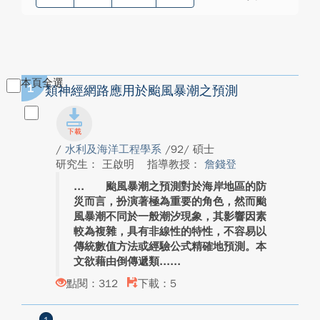
本頁全選
1
類神經網路應用於颱風暴潮之預測
/
水利及海洋工程學系
/92/ 碩士
研究生： 王啟明
指導教授：
詹錢登
颱風暴潮之預測對於海岸地區的防
災而言，扮演著極為重要的角色，然而颱
風暴潮不同於一般潮汐現象，其影響因素
較為複雜，具有非線性的特性，不容易以
傳統數值方法或經驗公式精確地預測。本
文欲藉由倒傳遞類...
點閱：312
下載：5