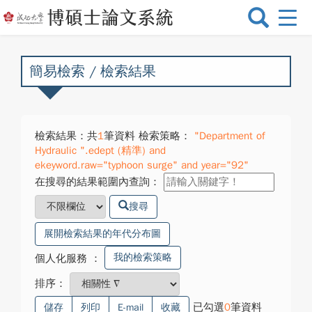
選
單
切
換
簡易檢索 / 檢索結果
檢索結果：共
1
筆資料 檢索策略：
"Department of
Hydraulic ".edept (精準) and
ekeyword.raw="typhoon surge" and year="92"
在搜尋的結果範圍內查詢：
搜尋
展開檢索結果的年代分布圖
我的檢索策略
個人化服務
：
排序：
已勾選
0
筆資料
儲存
列印
E-mail
收藏