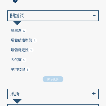
1
關鍵詞
堰塞湖
1
壩體破壞型態
1
壩體穩定性
1
天然壩
1
平均粒徑
1
顯示更多
系所