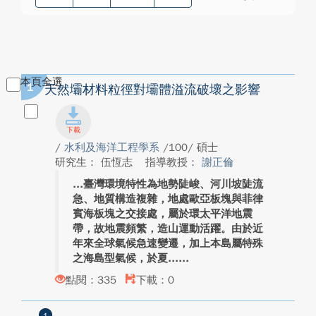
本頁全選
1
天然壩材料粒徑對壩體溢流破壞之影響
/
水利及海洋工程學系
/100/ 碩士
研究生： 伍恆志
指導教授：
謝正倫
臺灣環境特性為地勢陡峻、河川坡陡流
急、地質構造複雜，地處歐亞板塊與菲律
賓海板塊之交接處，屬於環太平洋地震
帶，故地震頻繁，造山運動活躍。由於近
年來全球氣候急速變遷，加上本島屬特殊
之海島型氣候，於夏...
點閱：335
下載：0