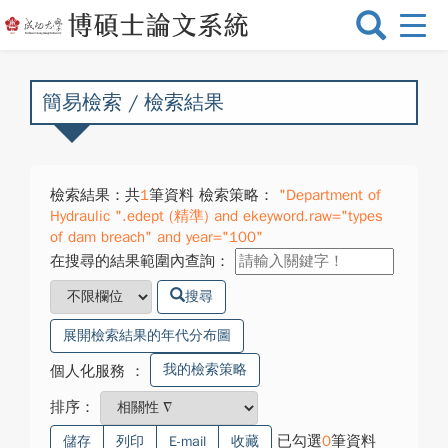
選
單
切
換
簡易檢索 / 檢索結果
檢索結果：共
1
筆資料 檢索策略：
"Department of
Hydraulic ".edept (精準) and ekeyword.raw="types
of dam breach" and year="100"
在搜尋的結果範圍內查詢：
搜尋
展開檢索結果的年代分布圖
我的檢索策略
個人化服務
：
排序：
已勾選
0
筆資料
儲存
列印
E-mail
收藏