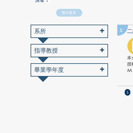
潰壩
1
顯示更多
系所
1
二
指導教授
本
授
畢業學年度
AA
1