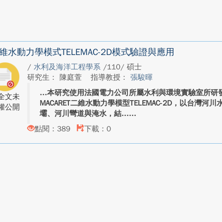
維水動力學模式TELEMAC-2D模式驗證與應用
/
水利及海洋工程學系
/110/ 碩士
研究生： 陳庭萱
指導教授：
張駿暉
本研究使用法國電力公司所屬水利與環境實驗室所研發多
全文未
MACARET二維水動力學模型TELEMAC-2D，以台灣
權公開
壩、河川彎道與淹水，結...
點閱：389
下載：0