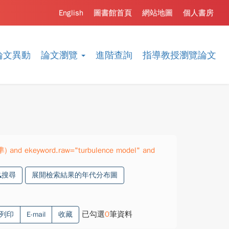
English
圖書館首頁
網站地圖
個人書房
論文異動
論文瀏覽
進階查詢
指導教授瀏覽論文
準) and ekeyword.raw="turbulence model" and
搜尋
展開檢索結果的年代分布圖
已勾選
0
筆資料
列印
E-mail
收藏