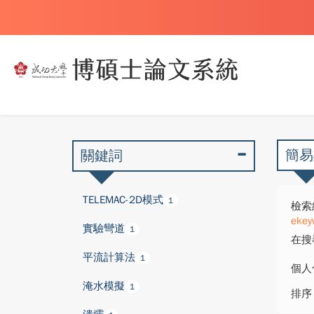
簡易
關鍵詞
TELEMAC-2D模式
1
檢索
ekey
實驗彎道
1
在搜
平流計算法
1
個人
淹水模擬
1
排序