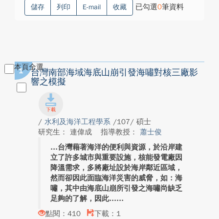
已勾選
0
筆資料
儲存
列印
E-mail
收藏
本頁全選
1
台灣南部海域海底山崩引發海嘯對核三廠影
響之模擬
/
水利及海洋工程學系
/107/ 碩士
研究生： 連偉成
指導教授：
蕭士俊
台灣藉著海洋的便利與資源，於沿岸建
立了許多城市與重要設施，核能發電廠因
降溫需求，多將廠址設於海岸鄰近區域，
然而卻因此面臨海洋災害的威脅，如：海
嘯，其中由海底山崩所引發之海嘯尚缺乏
足夠的了解，因此...
點閱：410
下載：1