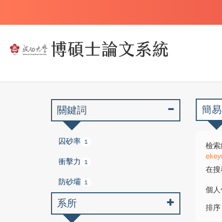
簡易
關鍵詞
囚砂率
1
檢索
ekey
衝擊力
1
在搜
防砂壩
1
個人
系所
排序