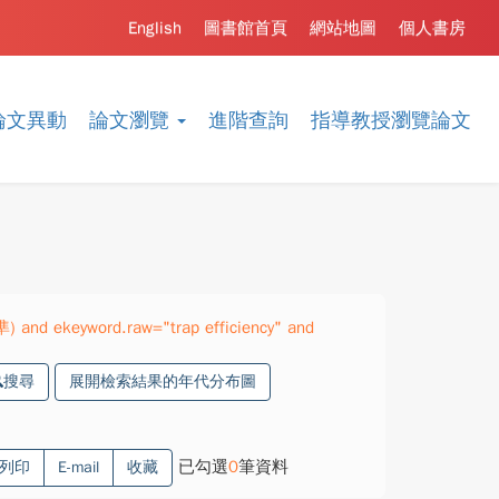
English
圖書館首頁
網站地圖
個人書房
論文異動
論文瀏覽
進階查詢
指導教授瀏覽論文
) and ekeyword.raw="trap efficiency" and
搜尋
展開檢索結果的年代分布圖
已勾選
0
筆資料
列印
E-mail
收藏