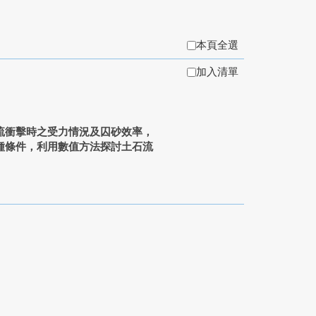
本頁全選
加入清單
流衝擊時之受力情況及囚砂效率，
種條件，利用數值方法探討土石流