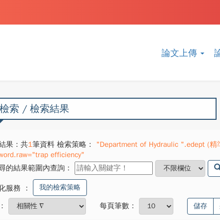
論文上傳
檢索 / 檢索結果
結果：共
1
筆資料 檢索策略：
"Department of Hydraulic ".edept (精準
word.raw="trap efficiency"
尋的結果範圍內查詢：
我的檢索策略
化服務
：
：
每頁筆數：
儲存