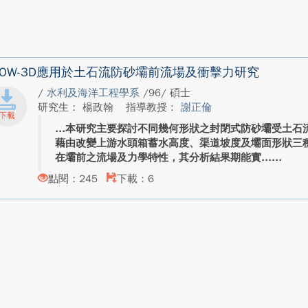
LOW-3D應用於土石流防砂壩前流場及衝擊力研究
/
水利及海洋工程學系
/96/ 碩士
研究生： 楊政翰
指導教授：
謝正倫
本研究主要探討不同幾何形狀之封閉式防砂壩受土石
藉由改變上游水頭箱蓄水高度、渠道坡度及壩面形狀三
在壩前之流場及力學特性，其分析結果期能實...
點閱：245
下載：6