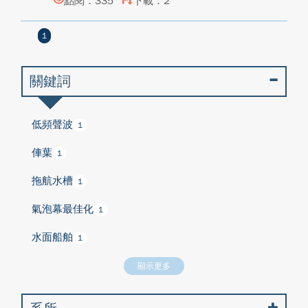
點閱：335
下載：2
1
關鍵詞
低頻聲波
1
俥葉
1
拖航水槽
1
氣泡幕最佳化
1
水面船舶
1
顯示更多