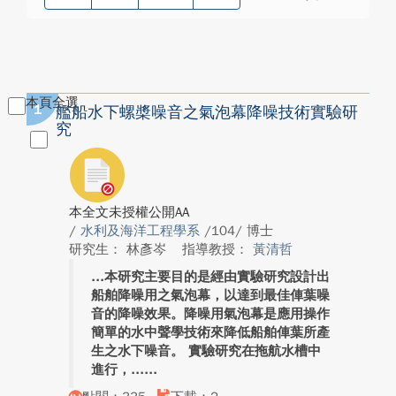
本頁全選
1
艦船水下螺槳噪音之氣泡幕降噪技術實驗研
究
本全文未授權公開AA
/
水利及海洋工程學系
/104/ 博士
研究生： 林彥岑
指導教授：
黃清哲
本研究主要目的是經由實驗研究設計出
船舶降噪用之氣泡幕，以達到最佳俥葉噪
音的降噪效果。降噪用氣泡幕是應用操作
簡單的水中聲學技術來降低船舶俥葉所產
生之水下噪音。 實驗研究在拖航水槽中
進行，...