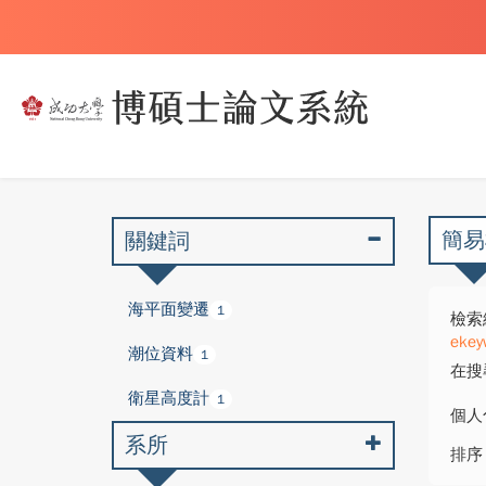
簡易
關鍵詞
海平面變遷
1
檢索
ekey
潮位資料
1
在搜
衛星高度計
1
個人
系所
排序