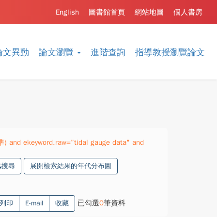
English
圖書館首頁
網站地圖
個人書房
論文異動
論文瀏覽
進階查詢
指導教授瀏覽論文
準) and ekeyword.raw="tidal gauge data" and
搜尋
展開檢索結果的年代分布圖
已勾選
0
筆資料
列印
E-mail
收藏