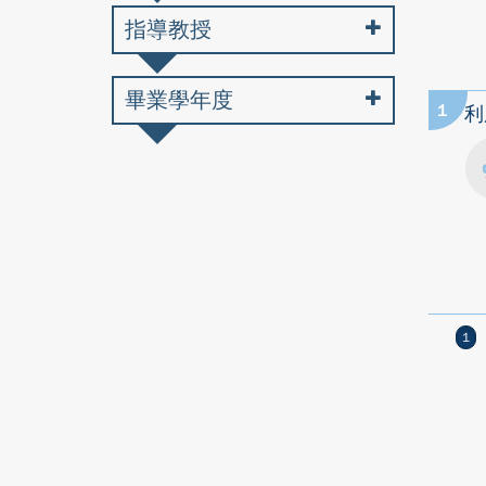
指導教授
畢業學年度
1
利
1