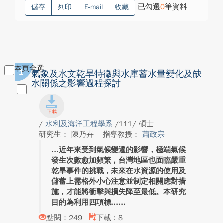
已勾選
0
筆資料
儲存
列印
E-mail
收藏
本頁全選
1
氣象及水文乾旱特徵與水庫蓄水量變化及缺
水關係之影響過程探討
/
水利及海洋工程學系
/111/ 碩士
研究生： 陳乃卉
指導教授：
蕭政宗
近年來受到氣候變遷的影響，極端氣候
發生次數愈加頻繁，台灣地區也面臨嚴重
乾旱事件的挑戰，未來在水資源的使用及
儲蓄上需格外小心注意並制定相關應對措
施，才能將衝擊與損失降至最低。本研究
目的為利用四項標...
點閱：249
下載：8