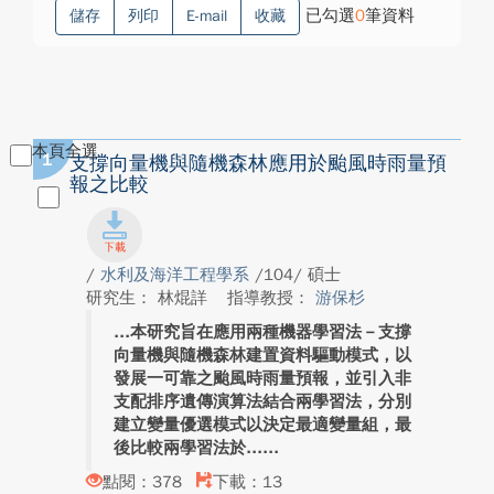
已勾選
0
筆資料
儲存
列印
E-mail
收藏
本頁全選
1
支撐向量機與隨機森林應用於颱風時雨量預
報之比較
/
水利及海洋工程學系
/104/ 碩士
研究生： 林焜詳
指導教授：
游保杉
本研究旨在應用兩種機器學習法－支撐
向量機與隨機森林建置資料驅動模式，以
發展一可靠之颱風時雨量預報，並引入非
支配排序遺傳演算法結合兩學習法，分別
建立變量優選模式以決定最適變量組，最
後比較兩學習法於...
點閱：378
下載：13