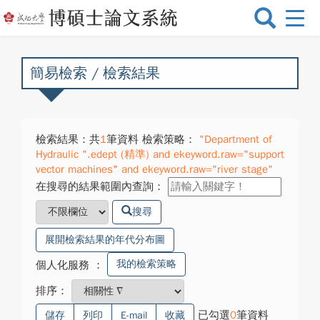
選
單
切
換
簡易檢索 / 檢索結果
檢索結果：共
1
筆資料 檢索策略：
"Department of
Hydraulic ".edept (精準) and ekeyword.raw="support
vector machines" and ekeyword.raw="river stage"
在搜尋的結果範圍內查詢：
搜尋
展開檢索結果的年代分布圖
我的檢索策略
個人化服務
：
排序：
已勾選
0
筆資料
儲存
列印
E-mail
收藏