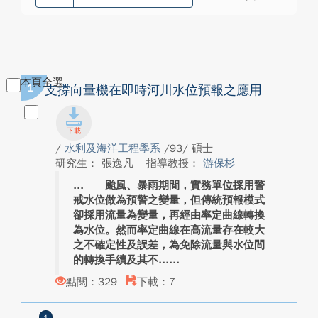
本頁全選
1
支撐向量機在即時河川水位預報之應用
/
水利及海洋工程學系
/93/ 碩士
研究生： 張逸凡
指導教授：
游保杉
颱風、暴雨期間，實務單位採用警
戒水位做為預警之變量，但傳統預報模式
卻採用流量為變量，再經由率定曲線轉換
為水位。然而率定曲線在高流量存在較大
之不確定性及誤差，為免除流量與水位間
的轉換手續及其不...
點閱：329
下載：7