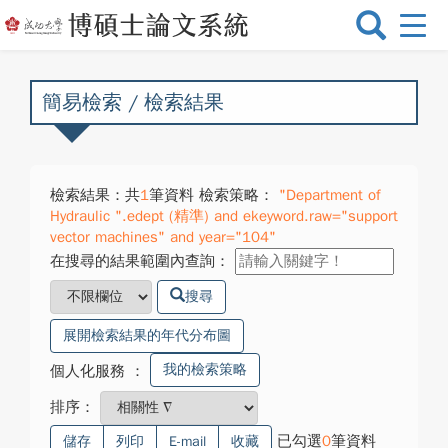
選
單
切
換
簡易檢索 / 檢索結果
檢索結果：共
1
筆資料 檢索策略：
"Department of
Hydraulic ".edept (精準) and ekeyword.raw="support
vector machines" and year="104"
在搜尋的結果範圍內查詢：
搜尋
展開檢索結果的年代分布圖
我的檢索策略
個人化服務
：
排序：
已勾選
0
筆資料
儲存
列印
E-mail
收藏