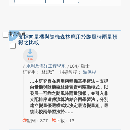
本頁全選
1
支撐向量機與隨機森林應用於颱風時雨量預
報之比較
/
水利及海洋工程學系
/104/ 碩士
研究生： 林焜詳
指導教授：
游保杉
本研究旨在應用兩種機器學習法－支撐
向量機與隨機森林建置資料驅動模式，以
發展一可靠之颱風時雨量預報，並引入非
支配排序遺傳演算法結合兩學習法，分別
建立變量優選模式以決定最適變量組，最
後比較兩學習法於...
點閱：377
下載：13