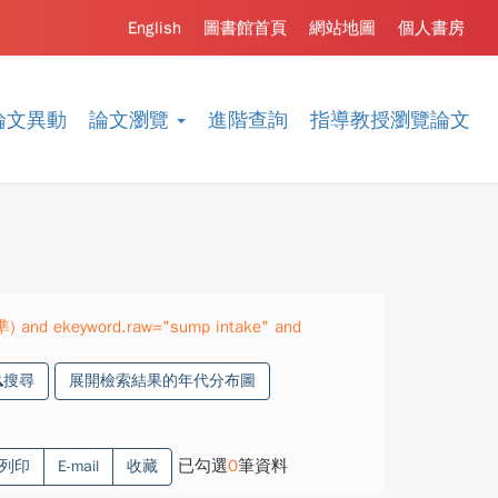
English
圖書館首頁
網站地圖
個人書房
論文異動
論文瀏覽
進階查詢
指導教授瀏覽論文
準) and ekeyword.raw="sump intake" and
搜尋
展開檢索結果的年代分布圖
已勾選
0
筆資料
列印
E-mail
收藏