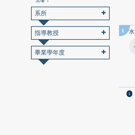
流場
1
系所
1
水
指導教授
畢業學年度
1