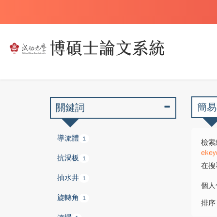
簡易
關鍵詞
導流體
1
檢索
ekey
抗渦板
1
在搜
抽水井
1
個人
旋轉角
1
排序