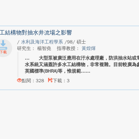
工結構物對抽水井流場之影響
/
水利及海洋工程學系
/98/ 碩士
研究生： 楊智堯
指導教授：
黃煌煇
大型泵被廣泛應用在汙水處理廠，防洪抽水站或電
水系統又涵蓋許多水工結構物，非常複雜。目前較廣為參 
英國標準(BHRA)等，惟規範...
點閱：328
下載：3