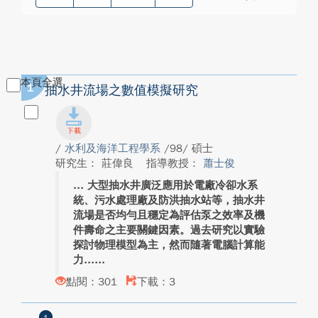
本頁全選
1
抽水井流場之數值模擬研究
/
水利及海洋工程學系
/98/ 碩士
研究生： 莊偉良
指導教授：
蕭士俊
大型抽水井廣泛應用於電廠冷卻水系
統、污水處理廠及防洪抽水站等，抽水井
流場是否均勻且穩定為評估泵之效率及機
件壽命之主要關鍵因素。過去研究以實驗
探討物理模型為主，然而隨著電腦計算能
力...
點閱：301
下載：3