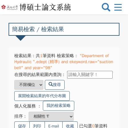
選
單
切
換
簡易檢索 / 檢索結果
檢索結果：共
1
筆資料 檢索策略：
"Department of
Hydraulic ".edept (精準) and ekeyword.raw="suction
bell" and year="98"
在搜尋的結果範圍內查詢：
搜尋
展開檢索結果的年代分布圖
我的檢索策略
個人化服務
：
排序：
已勾選
0
筆資料
儲存
列印
E-mail
收藏