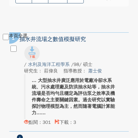
本頁全選
1
抽水井流場之數值模擬研究
/
水利及海洋工程學系
/98/ 碩士
研究生： 莊偉良
指導教授：
蕭士俊
大型抽水井廣泛應用於電廠冷卻水系
統、污水處理廠及防洪抽水站等，抽水井
流場是否均勻且穩定為評估泵之效率及機
件壽命之主要關鍵因素。過去研究以實驗
探討物理模型為主，然而隨著電腦計算能
力...
點閱：301
下載：3