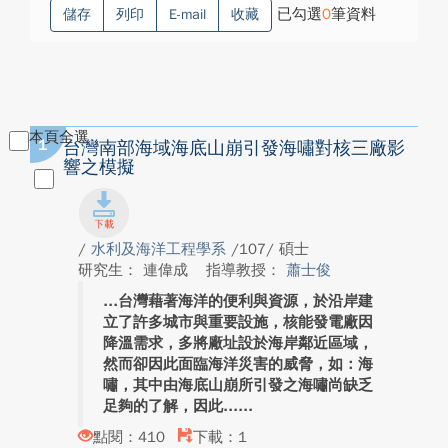
已勾選
0
筆資料
儲存
列印
E-mail
收藏
本頁全選
1
台灣南部海域海底山崩引發海嘯對核三廠影
響之模擬
/
水利及海洋工程學系
/107/ 碩士
研究生： 連偉成
指導教授：
蕭士俊
台灣藉著海洋的便利與資源，於沿岸建
立了許多城市與重要設施，核能發電廠因
降溫需求，多將廠址設於海岸鄰近區域，
然而卻因此面臨海洋災害的威脅，如：海
嘯，其中由海底山崩所引發之海嘯尚缺乏
足夠的了解，因此...
點閱：410
下載：1