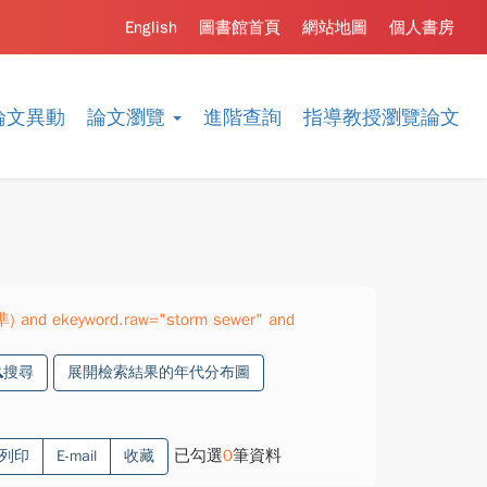
English
圖書館首頁
網站地圖
個人書房
論文異動
論文瀏覽
進階查詢
指導教授瀏覽論文
準) and ekeyword.raw="storm sewer" and
搜尋
展開檢索結果的年代分布圖
已勾選
0
筆資料
列印
E-mail
收藏