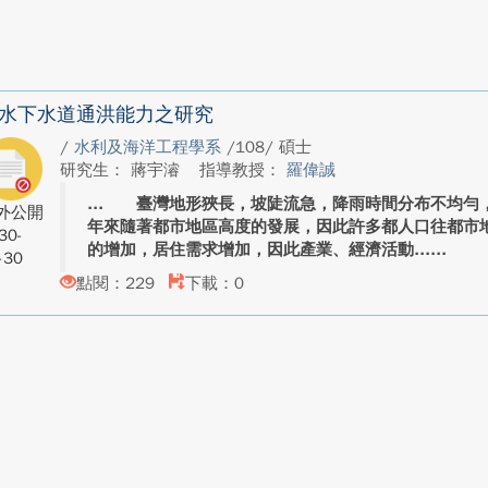
水下水道通洪能力之研究
/
水利及海洋工程學系
/108/ 碩士
研究生： 蔣宇濬
指導教授：
羅偉誠
臺灣地形狹長，坡陡流急，降雨時間分布不均勻，
外公開
年來隨著都市地區高度的發展，因此許多都人口往都市
30-
的增加，居住需求增加，因此產業、經濟活動...
-30
點閱：229
下載：0