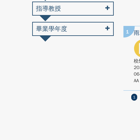
指導教授
畢業學年度
1
雨
校
20
06
AA
1