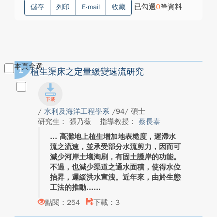
已勾選
0
筆資料
儲存
列印
E-mail
收藏
本頁全選
1
植生渠床之定量緩變速流研究
/
水利及海洋工程學系
/94/ 碩士
研究生： 張乃薇
指導教授：
蔡長泰
高灘地上植生增加地表糙度，遲滯水
流之流速，並承受部分水流剪力，因而可
減少河岸土壤淘刷，有固土護岸的功能。
不過，也減少渠道之通水面積，使得水位
抬昇，遲緩洪水宣洩。近年來，由於生態
工法的推動...
點閱：254
下載：3