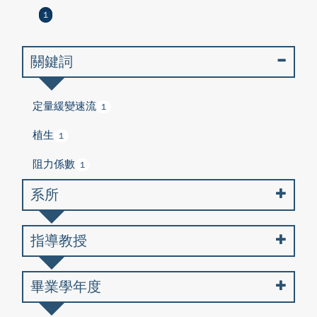
1
關鍵詞
定量緩變速流
1
植生
1
阻力係數
1
系所
指導教授
畢業學年度