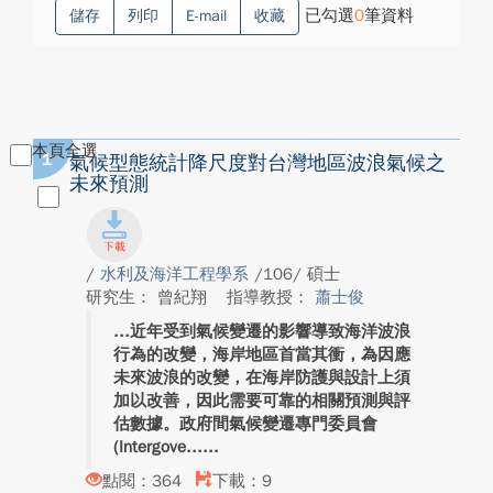
已勾選
0
筆資料
儲存
列印
E-mail
收藏
本頁全選
1
氣候型態統計降尺度對台灣地區波浪氣候之
未來預測
/
水利及海洋工程學系
/106/ 碩士
研究生： 曾紀翔
指導教授：
蕭士俊
近年受到氣候變遷的影響導致海洋波浪
行為的改變，海岸地區首當其衝，為因應
未來波浪的改變，在海岸防護與設計上須
加以改善，因此需要可靠的相關預測與評
估數據。政府間氣候變遷專門委員會
(Intergove...
點閱：364
下載：9