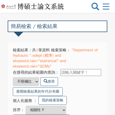
選
單
切
換
簡易檢索 / 檢索結果
檢索結果：共
1
筆資料 檢索策略：
"Department of
Hydraulic ".edept (精準) and
ekeyword.raw="statistical" and
ekeyword.raw="GCMs"
在搜尋的結果範圍內查詢：
搜尋
展開檢索結果的年代分布圖
我的檢索策略
個人化服務
：
排序：