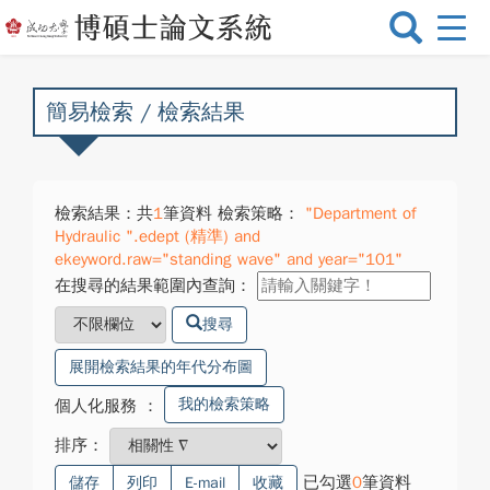
選
單
切
換
簡易檢索 / 檢索結果
檢索結果：共
1
筆資料 檢索策略：
"Department of
Hydraulic ".edept (精準) and
ekeyword.raw="standing wave" and year="101"
在搜尋的結果範圍內查詢：
搜尋
展開檢索結果的年代分布圖
我的檢索策略
個人化服務
：
排序：
已勾選
0
筆資料
儲存
列印
E-mail
收藏