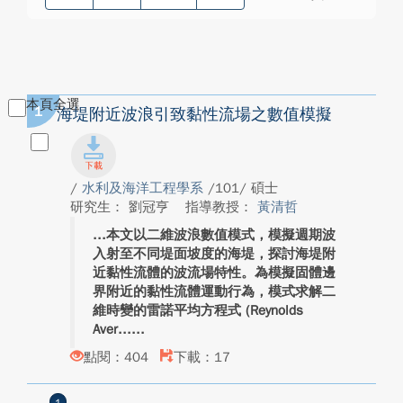
本頁全選
1
海堤附近波浪引致黏性流場之數值模擬
/
水利及海洋工程學系
/101/ 碩士
研究生： 劉冠亨
指導教授：
黃清哲
本文以二維波浪數值模式，模擬週期波
入射至不同堤面坡度的海堤，探討海堤附
近黏性流體的波流場特性。為模擬固體邊
界附近的黏性流體運動行為，模式求解二
維時變的雷諾平均方程式 (Reynolds
Aver...
點閱：404
下載：17