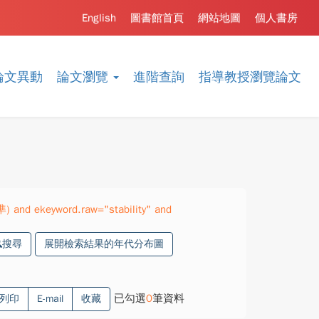
English
圖書館首頁
網站地圖
個人書房
論文異動
論文瀏覽
進階查詢
指導教授瀏覽論文
) and ekeyword.raw="stability" and
搜尋
展開檢索結果的年代分布圖
已勾選
0
筆資料
列印
E-mail
收藏