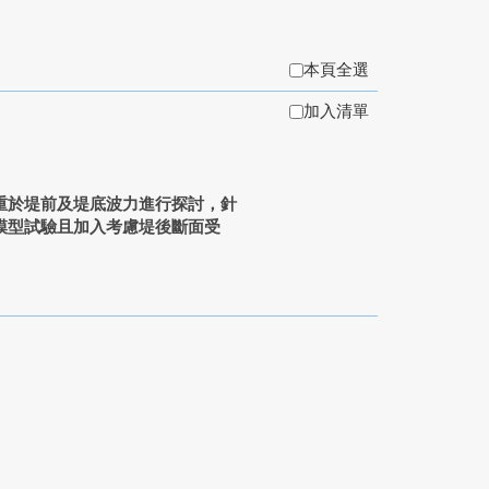
本頁全選
加入清單
重於堤前及堤底波力進行探討，針
模型試驗且加入考慮堤後斷面受