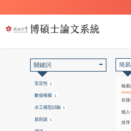
簡易
關鍵詞
安定性
1
檢索
ekey
數值模擬
1
在搜
水工模型試驗
1
個人
規則波
1
排序