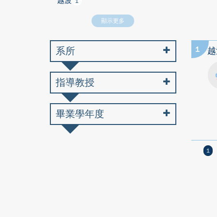
越波
1
顯示更多
系所
1
越
指導教授
畢業學年度
1