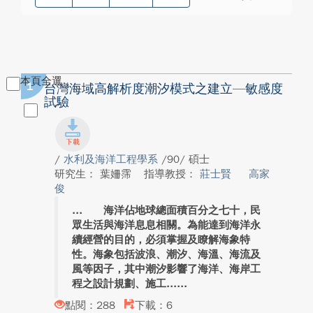
本頁全選
1
台灣海域高解析度潮汐模式之建立—敏感度
試驗
/
水利及海洋工程學系
/90/ 碩士
研究生： 葉姍霈
指導教授：
莊士賢
高家
俊
海洋佔地球總面積百分之七十，民
眾生活與海洋息息相關。為能達到海洋永
續經營的目的，必須掌握及瞭解海象特
性。海象包括波浪、潮汐、海溫、海流及
風等因子，其中潮汐影響了海洋、海岸工
程之設計規劃、施工...
點閱：288
下載：6