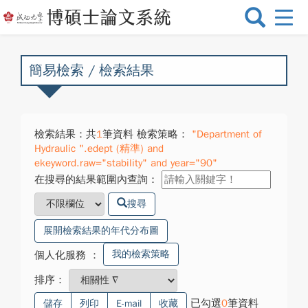
選
單
切
換
簡易檢索 / 檢索結果
檢索結果：共
1
筆資料 檢索策略：
"Department of
Hydraulic ".edept (精準) and
ekeyword.raw="stability" and year="90"
在搜尋的結果範圍內查詢：
搜尋
展開檢索結果的年代分布圖
我的檢索策略
個人化服務
：
排序：
已勾選
0
筆資料
儲存
列印
E-mail
收藏