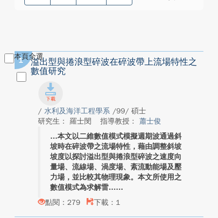
本頁全選
1
溢出型與捲浪型碎波在碎波帶上流場特性之
數值研究
/
水利及海洋工程學系
/99/ 碩士
研究生： 羅士閔
指導教授：
蕭士俊
本文以二維數值模式模擬週期波通過斜
坡時在碎波帶之流場特性，藉由調整斜坡
坡度以探討溢出型與捲浪型碎波之速度向
量場、流線場、渦度場、紊流動能場及壓
力場，並比較其物理現象。本文所使用之
數值模式為求解雷...
點閱：279
下載：1