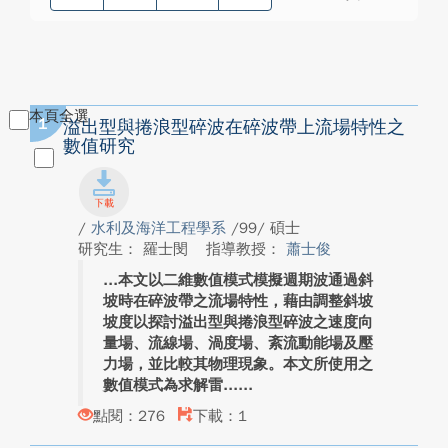
本頁全選
1
溢出型與捲浪型碎波在碎波帶上流場特性之
數值研究
/
水利及海洋工程學系
/99/ 碩士
研究生： 羅士閔
指導教授：
蕭士俊
本文以二維數值模式模擬週期波通過斜
坡時在碎波帶之流場特性，藉由調整斜坡
坡度以探討溢出型與捲浪型碎波之速度向
量場、流線場、渦度場、紊流動能場及壓
力場，並比較其物理現象。本文所使用之
數值模式為求解雷...
點閱：276
下載：1