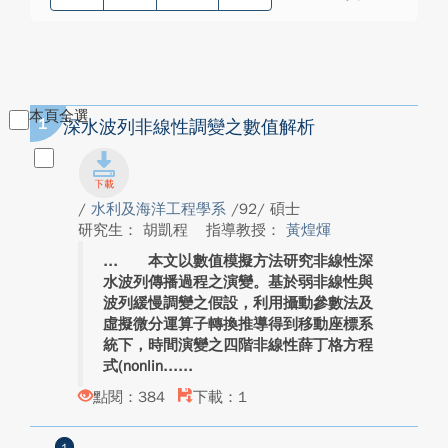
本頁全選
1
深水波列非線性調變之數值解析
/
水利及海洋工程學系
/92/ 碩士
研究生： 胡凱程
指導教授：
黃煌煇
本文以數值模擬方法研究非線性深
水波列傳播過程之演變。基於弱非線性與
波列緩慢調變之假設，利用攝動參數法及
虛擬微分運算子轉換推導得到移動座標系
統下，時間演變之四階非線性薛丁格方程
式(nonlin...
點閱：384
下載：1