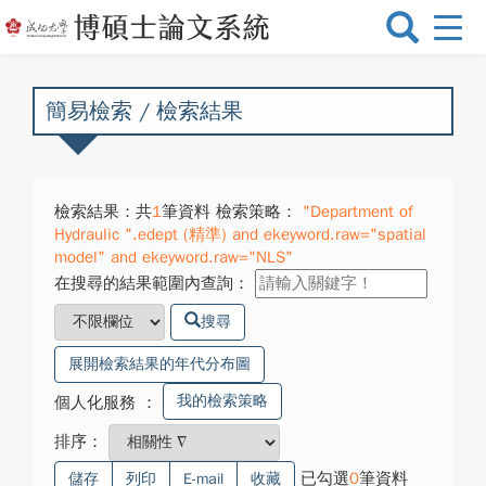
選
單
切
換
簡易檢索 / 檢索結果
檢索結果：共
1
筆資料 檢索策略：
"Department of
Hydraulic ".edept (精準) and ekeyword.raw="spatial
model" and ekeyword.raw="NLS"
在搜尋的結果範圍內查詢：
搜尋
展開檢索結果的年代分布圖
我的檢索策略
個人化服務
：
排序：
已勾選
0
筆資料
儲存
列印
E-mail
收藏