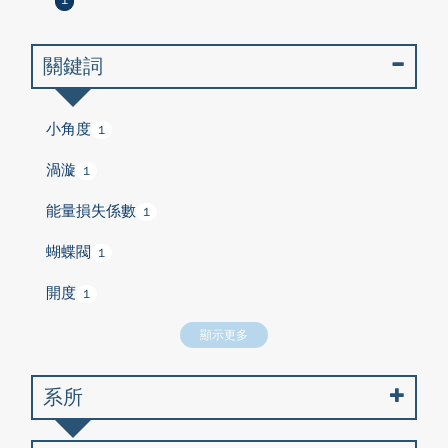
1
關鍵詞
小角度
1
渦漩
1
能量損失係數
1
蝴蝶閥
1
開度
1
顯示更多
系所