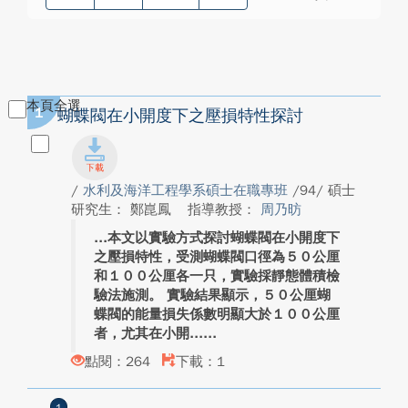
本頁全選
1
蝴蝶閥在小開度下之壓損特性探討
/
水利及海洋工程學系碩士在職專班
/94/ 碩士
研究生： 鄭崑鳳
指導教授：
周乃昉
本文以實驗方式探討蝴蝶閥在小開度下
之壓損特性，受測蝴蝶閥口徑為５０公厘
和１００公厘各一只，實驗採靜態體積檢
驗法施測。 實驗結果顯示，５０公厘蝴
蝶閥的能量損失係數明顯大於１００公厘
者，尤其在小開...
點閱：264
下載：1