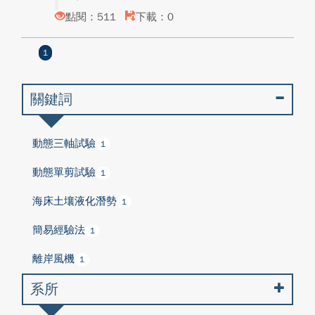
點閱：511
下載：0
1
關鍵詞
動態三軸試驗
1
動態單剪試驗
1
海床土壤液化潛勢
1
簡易經驗法
1
離岸風機
1
系所