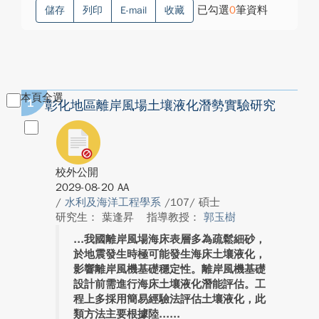
已勾選
0
筆資料
儲存
列印
E-mail
收藏
本頁全選
1
彰化地區離岸風場土壤液化潛勢實驗研究
校外公開
2029-08-20 AA
/
水利及海洋工程學系
/107/ 碩士
研究生： 葉逢昇
指導教授：
郭玉樹
我國離岸風場海床表層多為疏鬆細砂，
於地震發生時極可能發生海床土壤液化，
影響離岸風機基礎穩定性。離岸風機基礎
設計前需進行海床土壤液化潛能評估。工
程上多採用簡易經驗法評估土壤液化，此
類方法主要根據陸...