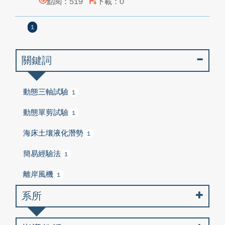
點閱：519
下載：0
1
關鍵詞
動態三軸試驗
1
動態單剪試驗
1
海床土壤液化潛勢
1
簡易經驗法
1
離岸風機
1
系所