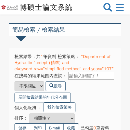
選
單
切
換
簡易檢索 / 檢索結果
檢索結果：共
1
筆資料 檢索策略：
"Department of
Hydraulic ".edept (精準) and
ekeyword.raw="simplified method" and year="107"
在搜尋的結果範圍內查詢：
搜尋
展開檢索結果的年代分布圖
我的檢索策略
個人化服務
：
排序：
已勾選
0
筆資料
儲存
列印
E-mail
收藏