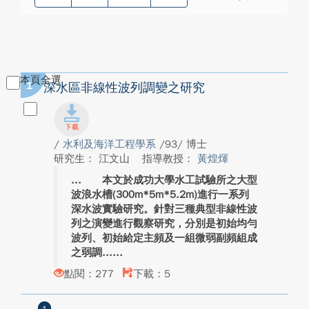
本頁全選
1
深水區非線性波列調變之研究
/
水利及海洋工程學系
/93/ 博士
研究生： 江文山
指導教授：
黃煌煇
本文於成功大學水工試驗所之大型
波浪水槽(300m*5m*5.2m)進行一系列
深水波實驗研究。針對三種典型非線性波
列之演變進行觀察研究，分別是初始均勻
波列、初始給定主頻及一組微弱副頻組成
之弱調...
點閱：277
下載：5