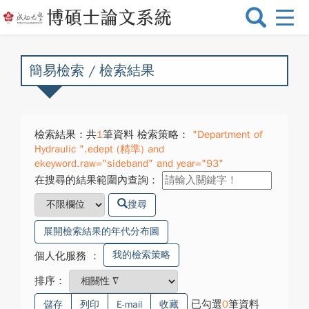
選
單
切
換
簡易檢索 / 檢索結果
檢索結果：共
1
筆資料 檢索策略：
"Department of
Hydraulic ".edept (精準) and
ekeyword.raw="sideband" and year="93"
在搜尋的結果範圍內查詢：
搜尋
展開檢索結果的年代分布圖
我的檢索策略
個人化服務
：
排序：
已勾選
0
筆資料
儲存
列印
E-mail
收藏