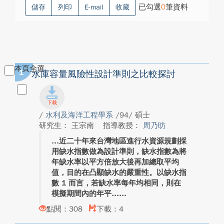
已勾選
0
筆資料
儲存
列印
E-mail
收藏
本頁全選
1
水庫容量風險性設計準則之比較探討
/
水利及海洋工程學系
/94/ 碩士
研究生： 王宗南
指導教授：
周乃昉
近二十年來台灣地區進行水資源規劃採
用缺水指數做為設計準則，缺水指數為將
年缺水率以平方倍放大後再加總取平均
值，目的在凸顯缺水的嚴重性。以缺水指
數 1 而言，若缺水率每年均相同，則在
模擬期間內的年平...
點閱：308
下載：4