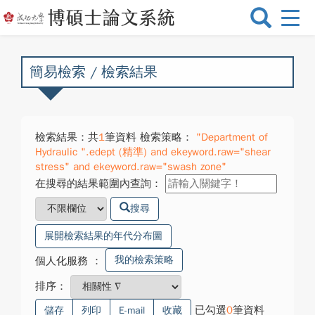
選
單
切
換
簡易檢索 / 檢索結果
檢索結果：共
1
筆資料 檢索策略：
"Department of
Hydraulic ".edept (精準) and ekeyword.raw="shear
stress" and ekeyword.raw="swash zone"
在搜尋的結果範圍內查詢：
搜尋
展開檢索結果的年代分布圖
我的檢索策略
個人化服務
：
排序：
已勾選
0
筆資料
儲存
列印
E-mail
收藏