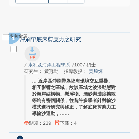
本頁全選
1
沖刷帶底床剪應力之研究
/
水利及海洋工程學系
/100/ 碩士
研究生： 黃冠勳
指導教授：
黃煌煇
近岸區沖刷帶為陸海環境交互重疊、
相互影響之區域，故該區域之波浪動態對
於海岸結構物、懸浮物、漂砂與濃度擴散
等均有密切關係，往昔許多學者針對輸沙
模式進行研究與修正，了解底床剪應力主
導輸沙運動，...
點閱：239
下載：4