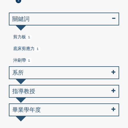
1
關鍵詞
剪力板
1
底床剪應力
1
沖刷帶
1
系所
指導教授
畢業學年度