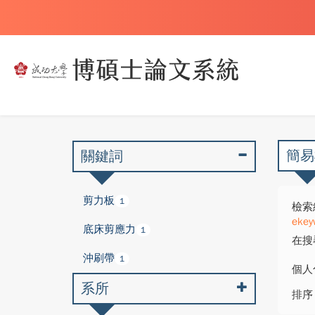
簡易
關鍵詞
剪力板
1
檢索
ekey
底床剪應力
1
在搜
沖刷帶
1
個人
系所
排序