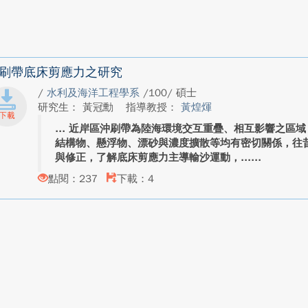
刷帶底床剪應力之研究
/
水利及海洋工程學系
/100/ 碩士
研究生： 黃冠勳
指導教授：
黃煌煇
近岸區沖刷帶為陸海環境交互重疊、相互影響之區域
結構物、懸浮物、漂砂與濃度擴散等均有密切關係，往
與修正，了解底床剪應力主導輸沙運動，...
點閱：237
下載：4