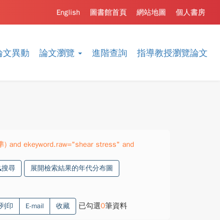
English
圖書館首頁
網站地圖
個人書房
論文異動
論文瀏覽
進階查詢
指導教授瀏覽論文
準) and ekeyword.raw="shear stress" and
搜尋
展開檢索結果的年代分布圖
已勾選
0
筆資料
列印
E-mail
收藏