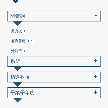
1
關鍵詞
剪力板
1
底床剪應力
1
沖刷帶
1
系所
指導教授
畢業學年度