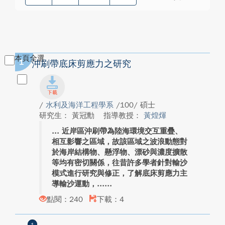
本頁全選
1
沖刷帶底床剪應力之研究
/
水利及海洋工程學系
/100/ 碩士
研究生： 黃冠勳
指導教授：
黃煌煇
近岸區沖刷帶為陸海環境交互重疊、
相互影響之區域，故該區域之波浪動態對
於海岸結構物、懸浮物、漂砂與濃度擴散
等均有密切關係，往昔許多學者針對輸沙
模式進行研究與修正，了解底床剪應力主
導輸沙運動，...
點閱：240
下載：4