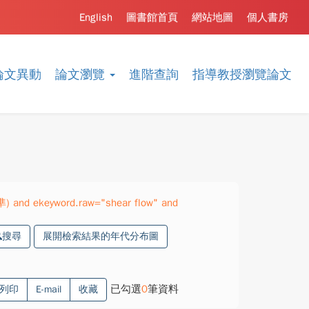
English
圖書館首頁
網站地圖
個人書房
論文異動
論文瀏覽
進階查詢
指導教授瀏覽論文
準) and ekeyword.raw="shear flow" and
搜尋
展開檢索結果的年代分布圖
已勾選
0
筆資料
列印
E-mail
收藏