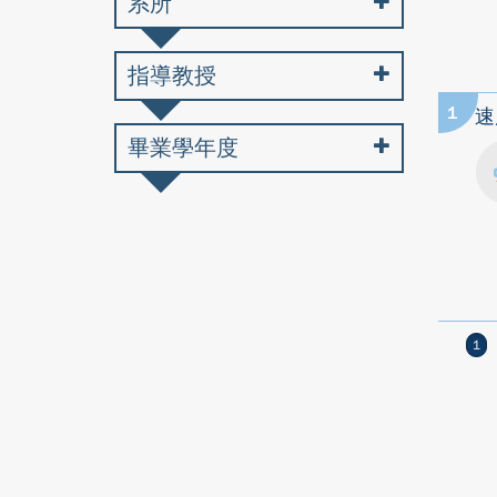
系所
指導教授
1
速
畢業學年度
1