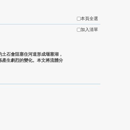
本頁全選
加入清單
的土石會阻塞住河道形成堰塞湖，
係產生劇烈的變化。本文將流體分