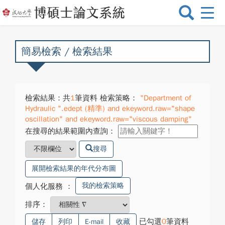
選
單
切
換
簡易檢索 / 檢索結果
檢索結果：共
1
筆資料 檢索策略：
"Department of
Hydraulic ".edept (精準) and ekeyword.raw="shape
oscillation" and ekeyword.raw="viscous damping"
在搜尋的結果範圍內查詢：
搜尋
展開檢索結果的年代分布圖
我的檢索策略
個人化服務
：
排序：
已勾選
0
筆資料
儲存
列印
E-mail
收藏