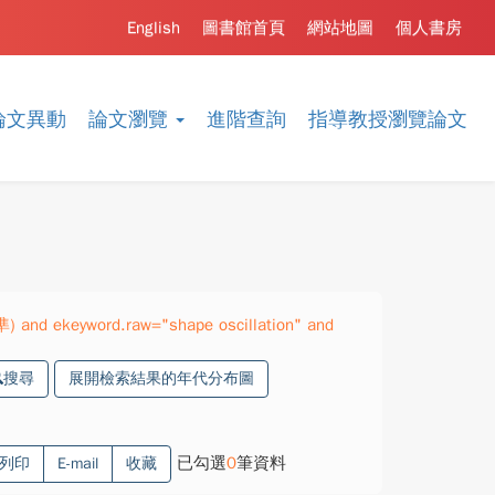
English
圖書館首頁
網站地圖
個人書房
論文異動
論文瀏覽
進階查詢
指導教授瀏覽論文
準) and ekeyword.raw="shape oscillation" and
搜尋
展開檢索結果的年代分布圖
已勾選
0
筆資料
列印
E-mail
收藏