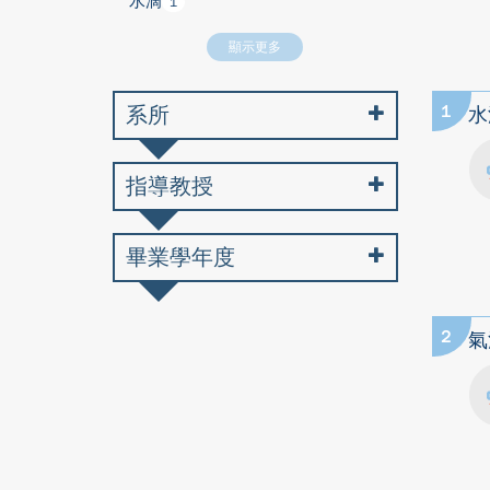
水滴
1
顯示更多
系所
1
水
指導教授
畢業學年度
2
氣