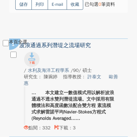
已勾選
0
筆資料
儲存
列印
E-mail
收藏
本頁全選
1
波浪通過系列潛堤之流場研究
/
水利及海洋工程學系
/90/ 碩士
研究生： 陳琬婷
指導教授：
許泰文
歐善
惠
本文建立一數值模式用以解析波浪
通過不透水雙列潛堤流場。文中採用有限
體積法和高度函數法配合雙方程 紊流模
式求解雷諾平均Navier-Stokes方程式
(Reynolds Averaged...
點閱：332
下載：3