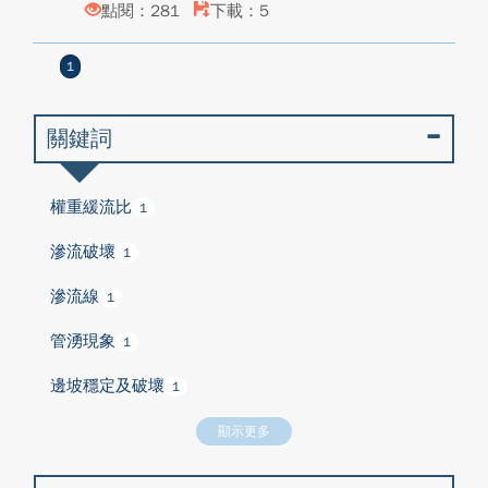
點閱：281
下載：5
1
關鍵詞
權重緩流比
1
滲流破壞
1
滲流線
1
管湧現象
1
邊坡穩定及破壞
1
顯示更多