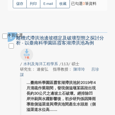
已勾選
0
筆資料
儲存
列印
E-mail
收藏
本頁全選
1
離槽式滯洪池邊坡穩定及破壞型態之探討分
析 - 以臺南科學園區霞客湖滯洪池為例
/
水利及海洋工程學系
/113/ 碩士
研究生： 連俊弘
指導教授：
陳璋玲
呂珍
謀
臺南科學園區霞客湖滯洪池於2019年4
月清疏作業期間，發現側溢堰某區段出現
長約30公尺之邊坡土石破壞。經排除凹
岸沖刷與水躍影響後，初步研判係因降雨
導致側溢渠道與滯洪池間產生水頭差（側
溢渠道水位高...