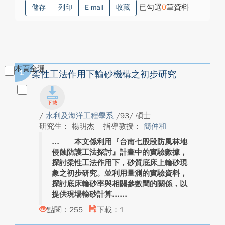
已勾選
0
筆資料
儲存
列印
E-mail
收藏
本頁全選
1
柔性工法作用下輸砂機構之初步研究
/
水利及海洋工程學系
/93/ 碩士
研究生： 楊明杰
指導教授：
簡仲和
本文係利用『台南七股段防風林地
侵蝕防護工法探討』計畫中的實驗數據，
探討柔性工法作用下，砂質底床上輸砂現
象之初步研究。並利用量測的實驗資料，
探討底床輸砂率與相關參數間的關係，以
提供現場輸砂計算...
點閱：255
下載：1