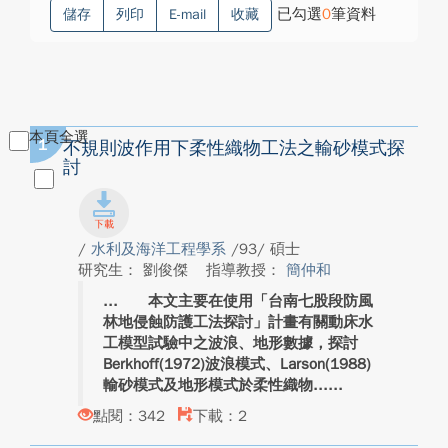
已勾選
0
筆資料
儲存
列印
E-mail
收藏
本頁全選
1
不規則波作用下柔性織物工法之輸砂模式探
討
/
水利及海洋工程學系
/93/ 碩士
研究生： 劉俊傑
指導教授：
簡仲和
本文主要在使用「台南七股段防風
林地侵蝕防護工法探討」計畫有關動床水
工模型試驗中之波浪、地形數據，探討
Berkhoff(1972)波浪模式、Larson(1988)
輸砂模式及地形模式於柔性織物...
點閱：342
下載：2