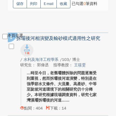
已勾選
0
筆資料
儲存
列印
E-mail
收藏
本頁全選
1
拆壩後河相演變及輸砂模式適用性之研究
/
水利及海洋工程學系
/103/ 博士
研究生： 郭偉丞
指導教授：
王筱雯
時至今日，老舊壩體拆除的問題逐漸受
到重視，然而拆壩後河道演變，特別是在
強季節水文條件、大流量、高產砂、中等
至陡坡河道環境下的相關研究仍十分稀
少。本研究根據現場調查資料，研究七家
灣溪壩拆壩後的河道...
點閱：404
下載：14