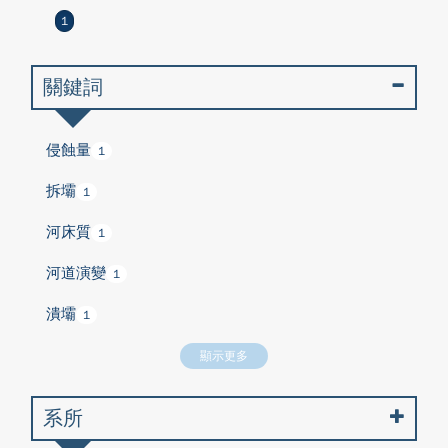
1
關鍵詞
侵蝕量
1
拆壩
1
河床質
1
河道演變
1
潰壩
1
顯示更多
系所