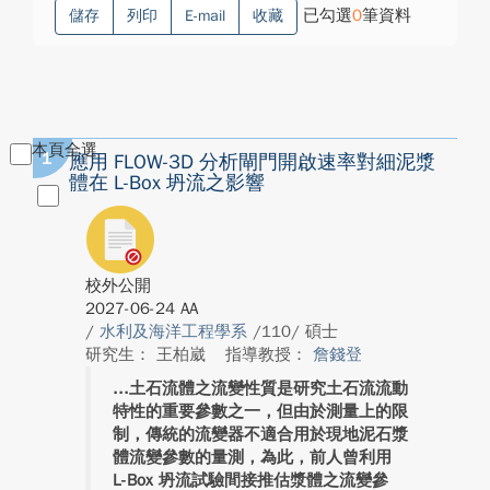
已勾選
0
筆資料
儲存
列印
E-mail
收藏
本頁全選
1
應用 FLOW-3D 分析閘門開啟速率對細泥漿
體在 L-Box 坍流之影響
校外公開
2027-06-24 AA
/
水利及海洋工程學系
/110/ 碩士
研究生： 王柏崴
指導教授：
詹錢登
土石流體之流變性質是研究土石流流動
特性的重要參數之一，但由於測量上的限
制，傳統的流變器不適合用於現地泥石漿
體流變參數的量測，為此，前人曾利用
L-Box 坍流試驗間接推估漿體之流變參