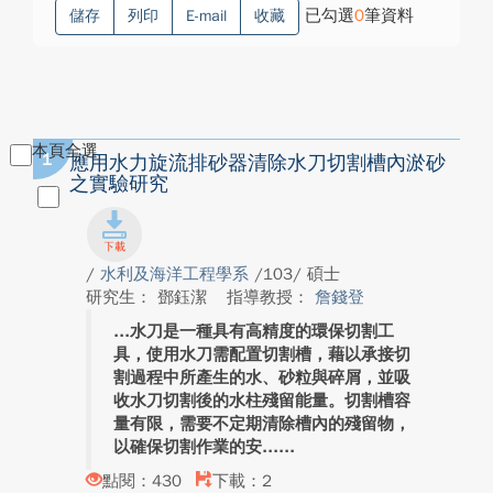
已勾選
0
筆資料
儲存
列印
E-mail
收藏
本頁全選
1
應用水力旋流排砂器清除水刀切割槽內淤砂
之實驗研究
/
水利及海洋工程學系
/103/ 碩士
研究生： 鄧鈺潔
指導教授：
詹錢登
水刀是一種具有高精度的環保切割工
具，使用水刀需配置切割槽，藉以承接切
割過程中所產生的水、砂粒與碎屑，並吸
收水刀切割後的水柱殘留能量。切割槽容
量有限，需要不定期清除槽內的殘留物，
以確保切割作業的安...
點閱：430
下載：2