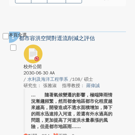
本頁全選
1
都市容洪空間對逕流削減之評估
校外公開
2030-06-30 AA
/
水利及海洋工程學系
/108/ 碩士
研究生： 張雅淑
指導教授：
羅偉誠
隨著氣候變遷的影響，極端降雨情
況漸趨頻繁，然而都會地區都市化程度越
來越高，開發造成不透水面積增加，降下
的雨水迅速排入河道，若還有外水過高的
問題，更加提高了河道洪水量暴漲的風
險，但是都市地區雨...