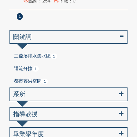
點閱：254
下載：0
1
關鍵詞
三爺溪排水集水區
1
逕流分擔
1
都市容洪空間
1
系所
指導教授
畢業學年度