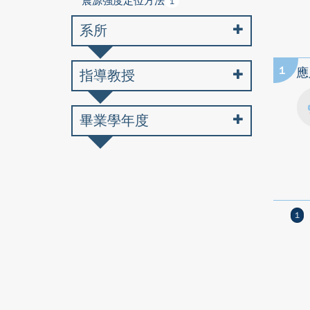
震源強度定位方法
1
系所
1
應
指導教授
畢業學年度
1