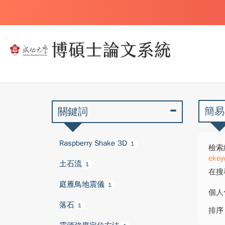
簡易
關鍵詞
Raspberry Shake 3D
1
檢索
ekey
土石流
1
在搜
庭雁鳥地震儀
1
個人
落石
1
排序