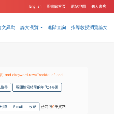
English
圖書館首頁
網站地圖
個人書房
論文異動
論文瀏覽
進階查詢
指導教授瀏覽論文
準) and ekeyword.raw="rockfalls" and
搜尋
展開檢索結果的年代分布圖
已勾選
0
筆資料
列印
E-mail
收藏