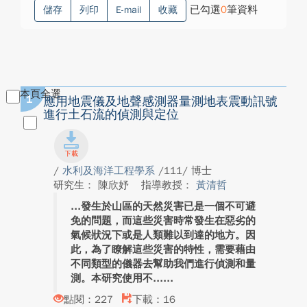
已勾選
0
筆資料
儲存
列印
E-mail
收藏
本頁全選
1
應用地震儀及地聲感測器量測地表震動訊號
進行土石流的偵測與定位
/
水利及海洋工程學系
/111/ 博士
研究生： 陳欣妤
指導教授：
黃清哲
發生於山區的天然災害已是一個不可避
免的問題，而這些災害時常發生在惡劣的
氣候狀況下或是人類難以到達的地方。因
此，為了瞭解這些災害的特性，需要藉由
不同類型的儀器去幫助我們進行偵測和量
測。本研究使用不...
點閱：227
下載：16